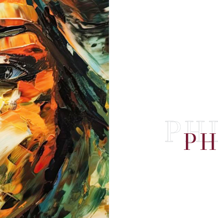
PH
PH